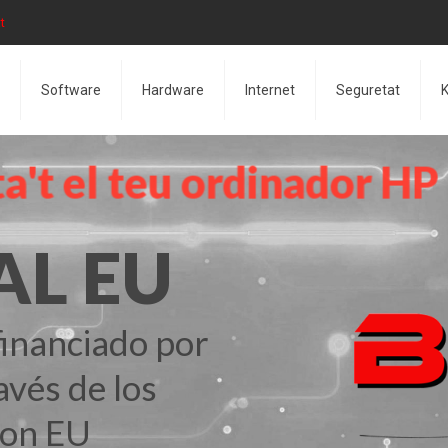
t
Software
Hardware
Internet
Seguretat
K
a
'
t
e
l
t
e
u
o
r
d
i
n
a
d
o
r
H
P
AL EU
inanciado por
avés de los
ion EU