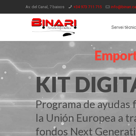
Av. del Canal, 7 baixos
+34 973 711 715
info@binari.ca
Servei tècnic
E
m
p
o
r
t
KIT DIGIT
Programa de ayudas f
la Unión Europea a tr
fondos Next Generat