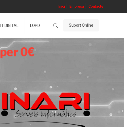
Inici
Empresa
Contacte
Suport Online
IT DIGITAL
LOPD
p
e
r
0
€