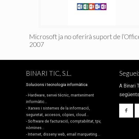
Microsoft ja no oferirà suport de l’Offic
2007
BINARI TIC, S.L.
Seguei
Solucions i tecnologia informàtica
A Binari
següents
- Hardware, servei tècnic, manteniment
informàtic...
- Xarxes i sistemes de la informació,
seguretat, accesos, còpies, cloud...
- Software de facturació, comptabilitat, tpv,
nòmines...
- Internet, disseny web, email marqueting...