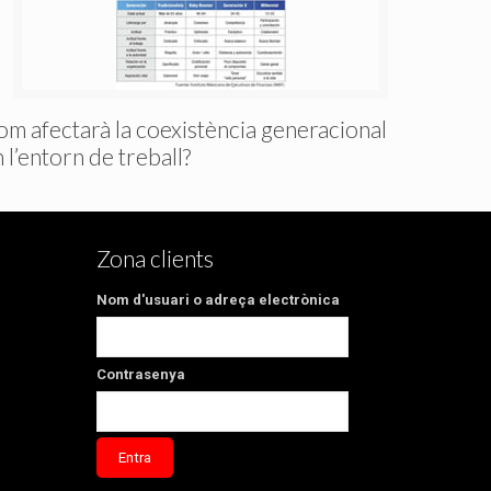
om afectarà la coexistència generacional
 l’entorn de treball?
Zona clients
Nom d'usuari o adreça electrònica
Contrasenya