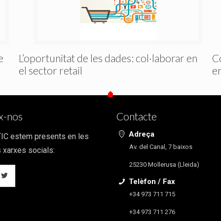
e
L’oportunitat de les dades: col·laborar en
C
el sector retail
en
x-nos
Contacte
Adreça
 TIC estem presents en les
Av. del Canal, 7 baixos
 xarxes socials:
25230 Mollerusa (Lleida)
Telèfon / Fax
+34 973 711 715
+34 973 711 276