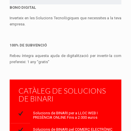
BONO DIGITAL
Inverteix en les Solucions Tecnològiques que necessites a la teva
empresa.
100% DE SUBVENCIÓ
Rebeu íntegra aquesta ajuda de digitalització per invertir-la com
prefereixi: 1 any “gratis”
CATÀLEG DE SOLUCIONS
DE BINARI
Solucions de BINARI per a LLOC WEB I
PRESÈNCIA ONLINE Fins a 2.000 euros
Solucions de BINARI pel COMERÇ ELECTRÒNIC