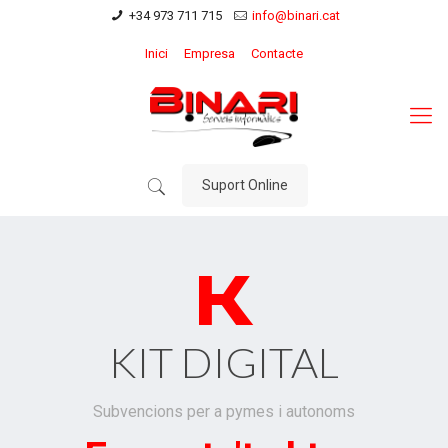
+34 973 711 715
info@binari.cat
Inici
Empresa
Contacte
Suport Online
KIT DIGITAL
Subvencions per a pymes i autonoms