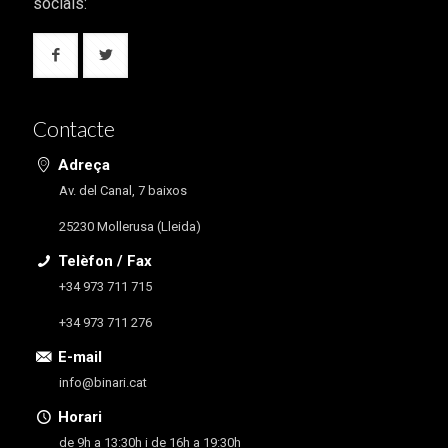
socials:
Contacte
Adreça
Av. del Canal, 7 baixos
25230 Mollerusa (Lleida)
Telèfon / Fax
+34 973 711 715
+34 973 711 276
E-mail
info@binari.cat
Horari
de 9h a 13:30h i de 16h a 19:30h