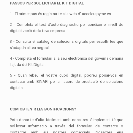
PASSOS PER SOL·LICITAR EL KIT DIGITAL
1 - El primer pas és registrar-te a la web d' accelerapyme.es
2 - Completa el test d'auto-diagnòstic per conèixer el nivell de
digitalització de la teva empresa.
3 - Consulta el catàleg de solucions digitals per escollir les que
s'adaptin al teu negoci.
4 - Completa el formulari a la seu electrònica del govern i demana
l'ajuda del Kit Digital.
5 - Quan rebeu el vostre cupó digital, podreu posar-vos en
contacte amb BINARI per a l'acord de prestació de solucions
digitals.
COM OBTENIR LES BONIFICACIONS?
Pots donar-te d'alta fàcilment amb nosaltres. Simplement té que
sol·licitar informació a través del formulari de contacte o
contactar amb els nostres comercials. Nosaltres ens