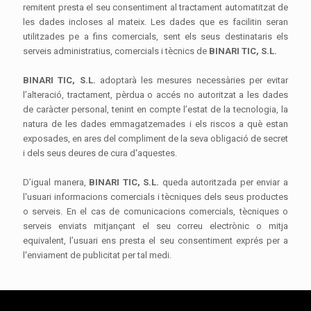
remitent presta el seu consentiment al tractament automatitzat de
les dades incloses al mateix. Les dades que es facilitin seran
utilitzades pe a fins comercials, sent els seus destinataris els
serveis administratius, comercials i tècnics de
BINARI TIC, S.L.
BINARI TIC, S.L.
adoptarà les mesures necessàries per evitar
l’alteració, tractament, pèrdua o accés no autoritzat a les dades
de caràcter personal, tenint en compte l’estat de la tecnologia, la
natura de les dades emmagatzemades i els riscos a què estan
exposades, en ares del compliment de la seva obligació de secret
i dels seus deures de cura d'aquestes.
D’igual manera,
BINARI TIC, S.L.
queda autoritzada per enviar a
l'usuari informacions comercials i tècniques dels seus productes
o serveis. En el cas de comunicacions comercials, tècniques o
serveis enviats mitjançant el seu correu electrònic o mitja
equivalent, l’usuari ens presta el seu consentiment exprés per a
l'enviament de publicitat per tal medi.