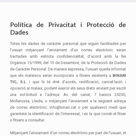
Política de Privacitat i Protecció de
Dades
Totes les dades de caràcter personal que siguin facilitades per
l’usuari mitjançant l’enviament d’un correu electrònic seran
tractades amb estricta confidencialitat, d’acord amb la llei
Orgànica 15/1999, del 13 de Desembre, de la Protecció de Dades
de Caràcter Personal. De manera expressa, l’usuari queda informat
que els mateixos seran incorporats a fitxers existents a
BINARI
TIC, S.L.
i que hi té dret d’accés, rectificació, cancel·lació i
oposició al mateix, podent exercir els seus drets enviant per escrit
una sol·licitud a l’adreça: Av. del canal, 7 baixos 25230,
Mollerussa, Lleida, o mitjançant l’enviament a la següent adreça
de correu electrònic: info@binari.cat o per qualsevol medi que
garanteixi la identificació de l'interessat, i en la que consti el fitxer
o fitxers a consultar.
Mitjançant l’enviament d’un correu electrònic per part de l'usuari, el